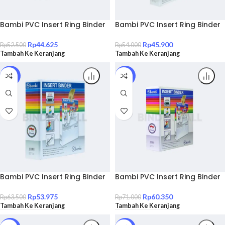
Bambi PVC Insert Ring Binder
Bambi PVC Insert Ring Binder
A4 2 Ring Type D All Color
A4 2 Ring Type D All Color
Medium Size 30 mm Original
Jumbo Size 40 mm Original
Rp
44.625
Rp
45.900
Rp
52.500
Rp
54.000
Tambah Ke Keranjang
Tambah Ke Keranjang
SALE!
SALE!
Bambi PVC Insert Ring Binder
Bambi PVC Insert Ring Binder
A4 2 Ring Type D All Color
A4 2 Ring Type D With
Jumbo Size 50 mm Original
Interchanges Label Extra
Rp
53.975
Rp
60.350
Rp
63.500
Rp
71.000
Jumbo Size 65 mm Original
Tambah Ke Keranjang
Tambah Ke Keranjang