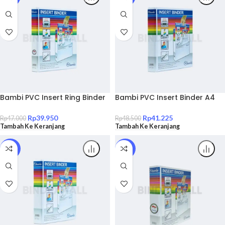
Bambi PVC Insert Ring Binder
Bambi PVC Insert Binder A4
A4 2 Ring Type D All Color
D-Type 2 Ring 25 mm
Small Size 20 mm Original
Rp
39.950
Rp
41.225
Rp
47.000
Rp
48.500
Tambah Ke Keranjang
Tambah Ke Keranjang
SALE!
SALE!