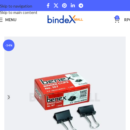
Skip to navigation
Skip to main content
0
MENU
RP
Beranda
Stationery and Fancy
Paper Clips
-54%