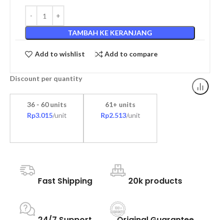
TAMBAH KE KERANJANG
Add to wishlist
Add to compare
Discount per quantity
36 - 60 units
61+ units
Rp
3.015
/unit
Rp
2.513
/unit
Fast Shipping
20k products
24/7 Support
Original Guarantee