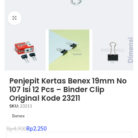
Click to enlarge
Penjepit Kertas Benex 19mm No
107 Isi 12 Pcs – Binder Clip
Original Kode 23211
SKU:
23211
Benex
Rp
4.900
Rp
2.250