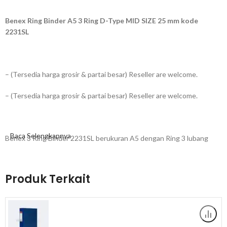
Benex Ring Binder A5 3 Ring D-Type MID SIZE 25 mm kode
2231SL
– (Tersedia harga grosir & partai besar) Reseller are welcome.
– (Tersedia harga grosir & partai besar) Reseller are welcome.
Baca Selengkapnya
Benex 3 Ring Binder 2231SL berukuran A5 dengan Ring 3 lubang
kapasitas 25 MM (+/- 200 lembar kertas) dan lebar punggung 4 CM,
berbentuk seperti huruf D terdiri dari 3 Ring. Berkualitas baik,
sehingga kuat untuk mengunci dokumen anda yang tersimpan di
Produk Terkait
dalam Binder dan terlihat rapih.
Spesifikasi :