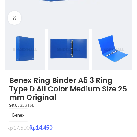
Click to enlarge
Benex Ring Binder A5 3 Ring
Type D All Color Medium Size 25
mm Original
SKU:
2231SL
Benex
Rp
17.500
Rp
14.450